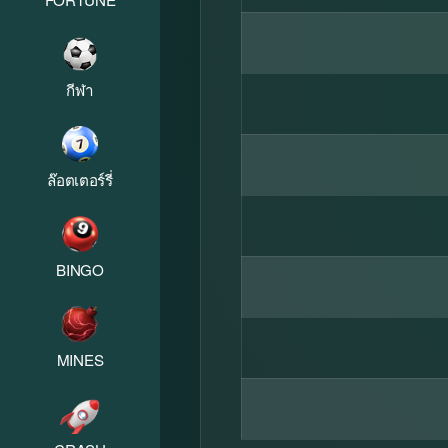
กีฬา
ล๊อตเตอร์รี่
BINGO
MINES