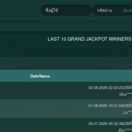
ลืมรห
LAST 10 GRAND JACKPOT WINNERS
Date/Name
02-08-2026 22:23:23(GM
Gho***
01-08-2026 10:21:54(GM
_Lo**
29-07-2026 09:32:48(GM
Bla****