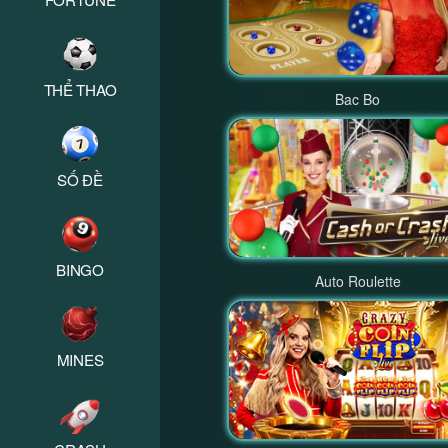
THỂ THAO
Bac Bo
SỐ ĐỀ
BINGO
Auto Roulette
MINES