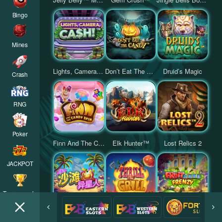
Bingo
Mines
Lights, Camera, Cash!™
Don’t Eat The Candy™
Druid’s Magic
Crash
RNG
Poker
Finn And The Candy Spin
Elk Hunter™
Lost Relics 2
JACKPOT
Tournaments
Trang Chủ
Hot Games
Câu Hỏi
Liên Hệ
Beach Invaders
Thrill To Grill™
Fruit Shop Frenzy